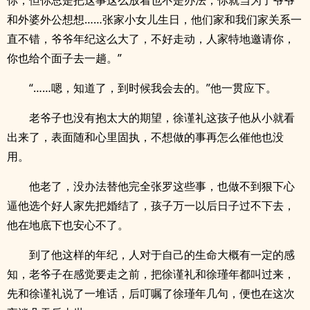
你，但你总是把这事这么放着也不是办法，你就当为了爷爷
和外婆外公想想……张家小女儿生日，他们家和我们家关系一
直不错，爷爷年纪这么大了，不好走动，人家特地邀请你，
你也给个面子去一趟。”
“……嗯，知道了，到时候我会去的。”他一贯应下。
老爷子也没有抱太大的期望，徐谨礼这孩子他从小就看
出来了，表面随和心里固执，不想做的事再怎么催他也没
用。
他老了，没办法替他完全张罗这些事，也做不到狠下心
逼他选个好人家先把婚结了，孩子万一以后日子过不下去，
他在地底下也安心不了。
到了他这样的年纪，人对于自己的生命大概有一定的感
知，老爷子在感觉要走之前，把徐谨礼和徐瑾年都叫过来，
先和徐谨礼说了一堆话，后叮嘱了徐瑾年几句，便也在这次