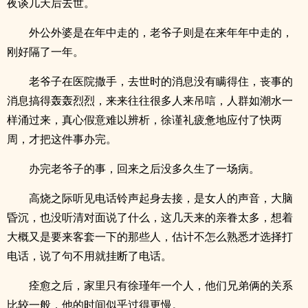
夜谈几天后去世。
外公外婆是在年中走的，老爷子则是在来年年中走的，
刚好隔了一年。
老爷子在医院撒手，去世时的消息没有瞒得住，丧事的
消息搞得轰轰烈烈，来来往往很多人来吊唁，人群如潮水一
样涌过来，真心假意难以辨析，徐谨礼疲惫地应付了快两
周，才把这件事办完。
办完老爷子的事，回来之后没多久生了一场病。
高烧之际听见电话铃声起身去接，是女人的声音，大脑
昏沉，也没听清对面说了什么，这几天来的亲眷太多，想着
大概又是要来客套一下的那些人，估计不怎么熟悉才选择打
电话，说了句不用就挂断了电话。
痊愈之后，家里只有徐瑾年一个人，他们兄弟俩的关系
比较一般，他的时间似乎过得更慢。