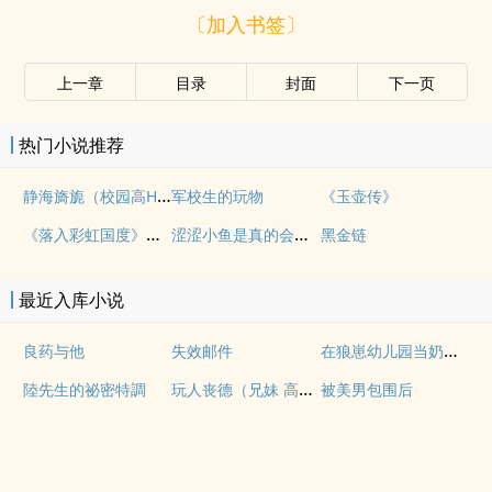
〔加入书签〕
上一章
目录
封面
下一页
热门小说推荐
静海旖旎（校园高H）
军校生的玩物
《玉壶传》
《落入彩虹国度》穿越+西幻+言情
涩涩小鱼是真的会被干透
黑金链
最近入库小说
在狼崽幼儿园当奶爸的日常
良药与他
失效邮件
玩人丧德（兄妹 高H）
陸先生的祕密特調
被美男包围后