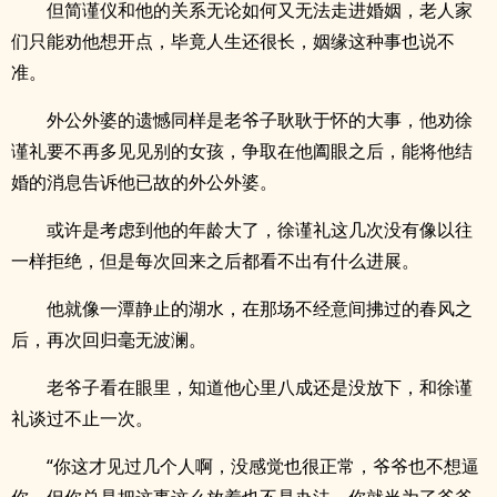
但简谨仪和他的关系无论如何又无法走进婚姻，老人家
们只能劝他想开点，毕竟人生还很长，姻缘这种事也说不
准。
外公外婆的遗憾同样是老爷子耿耿于怀的大事，他劝徐
谨礼要不再多见见别的女孩，争取在他阖眼之后，能将他结
婚的消息告诉他已故的外公外婆。
或许是考虑到他的年龄大了，徐谨礼这几次没有像以往
一样拒绝，但是每次回来之后都看不出有什么进展。
他就像一潭静止的湖水，在那场不经意间拂过的春风之
后，再次回归毫无波澜。
老爷子看在眼里，知道他心里八成还是没放下，和徐谨
礼谈过不止一次。
“你这才见过几个人啊，没感觉也很正常，爷爷也不想逼