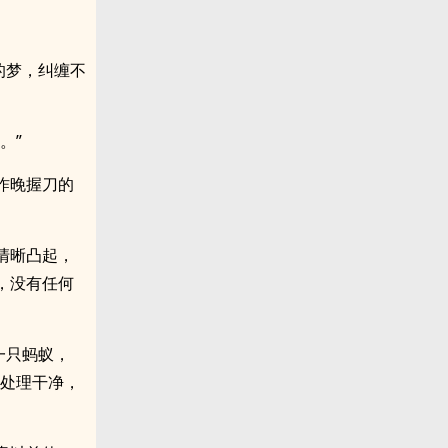
的梦，纠缠不
。”
昨晚握刀的
清晰凸起，
，没有任何
一只蚂蚁，
得处理干净，