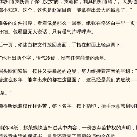
，我知道我伤害了你们父女俩，我道歉，我真的知道错了。天昊
都不知道。这个，这也是赵家目前，能拿得出最大的诚意了。”
准备的文件很厚，看着像是那么一回事。纸张在佟述白手里一页
仔细。包厢里无人说话，只有暖气片呼呼声。
后一页，佟述白把文件放回桌面，手指在封面上轻点两下。
。”他吐出两个字，语气冷硬，没有任何商量的余地。
眉头瞬间紧皱，按住又要暴起的赵昱，努力维持着声音的平稳：
营这么多年，能拿出来的都在这里面了，这已经是我们的底线—
条。”
懒得听她装模作样诉苦，签下名字，按下指印，抬手示意韩启明
薄的a4纸，赵茉蝶快速扫过其中内容，一份放弃监护权的声明，
简冬青生活的保证书，最后还附带了巨额的违约金条款。