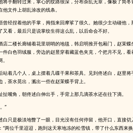
他将手翻转过来，掌心的纹路很深，分布杂乱无章，像极了简冬
在他文件上胡乱涂改的线条。
梧曾经捏着他的手掌，拇指来回摩挲了很久。她很少主动碰他，
了又看，最后只是说掌纹生得这么乱，以后命会不好。
酒店二楼长廊铺着花里胡哨的地毯，韩启明推开包厢门，赵茉蝶
一件白色羽绒服，旁边的赵昱穿着藏蓝色夹克，个把月不见，看
两。
后站着几个人，桌上摆着几碟干果和茶具。见到佟述白，赵昱将
边，茶水晃出，溅出一些在赵茉蝶手背上。
扯扯嘴角，朝佟述白伸出手，手背上那几滴茶水还在往下滴。
。”
述白只是极淡地瞥了一眼，目光没有任何停留，他开口，直接切
：“两位千里迢迢，跑到这天寒地冻的松雪镇，带了什么东西来换