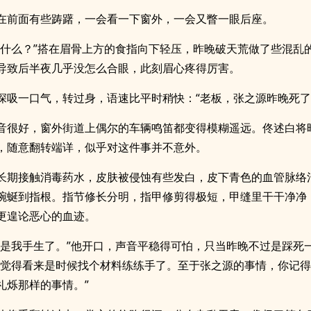
在前面有些踌躇，一会看一下窗外，一会又瞥一眼后座。
说什么？”搭在眉骨上方的食指向下轻压，昨晚破天荒做了些混乱
导致后半夜几乎没怎么合眼，此刻眉心疼得厉害。
深吸一口气，转过身，语速比平时稍快：“老板，张之源昨晚死了
音很好，窗外街道上偶尔的车辆鸣笛都变得模糊遥远。佟述白将
，随意翻转端详，似乎对这件事并不意外。
长期接触消毒药水，皮肤被侵蚀有些发白，皮下青色的血管脉络
蜿蜒到指根。指节修长分明，指甲修剪得极短，甲缝里干干净净
更遑论恶心的血迹。
能是我手生了。”他开口，声音平稳得可怕，只当昨晚不过是踩死
我觉得看来是时候找个材料练练手了。至于张之源的事情，你记
礼烁那样的事情。”