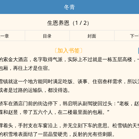
冬青
生恩养恩（1 / 2）
上一章
目录
封面
下一
〔加入书签〕
的索金大酒店，名字取得气派，实际上不过就是一栋五层高楼，
包厢，再往上才是住宿。
雪镇就这一个地方能同时满足吃饭、谈事、住宿叁样需求，所以
或者是过路的运输队，都没得选。
轿车在酒店门前的街边停下，韩启明从副驾驶回过头：“老板，
蝶和赵昱，带了五六个人，在二楼最里面的包厢。”
撑着头，手肘支在车窗沿上，并无立刻下车的意思。松雪镇的天
的积雪堆表面结了一层晶莹硬壳，反射的光有些刺眼。