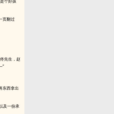
他是个好孩
一页翻过
“佟先生，赵
—”
将东西拿出
以及一份承