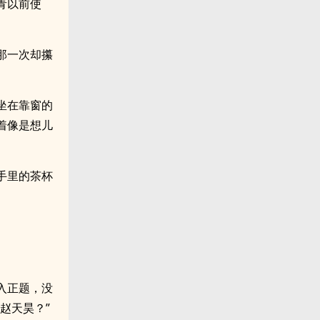
青以前使
那一次却攥
坐在靠窗的
着像是想儿
手里的茶杯
入正题，没
赵天昊？”