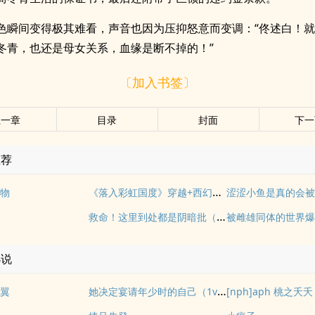
色瞬间变得极其难看，声音也因为压抑怒意而变调：“佟述白！
冬青，也还是母女关系，血缘是断不掉的！”
〔加入书签〕
上一章
目录
封面
下一
推荐
《落入彩虹国度》穿越+西幻+言情
物
涩涩小鱼是真的会
救命！这里到处都是阴暗批（西幻NPH）
小说
她决定宴请年少时的自己（1v1H）
翼
[nph]aph 桃之夭夭