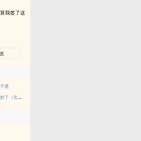
就算我签了这
页
被干透
被雌雄同体的世界爆炒了（玄幻nph）