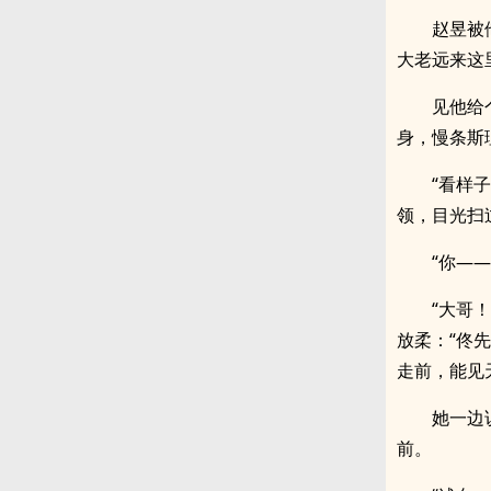
赵昱被
大老远来这
见他给
身，慢条斯
“看样
领，目光扫
“你—
“大哥
放柔：“佟
走前，能见
她一边
前。