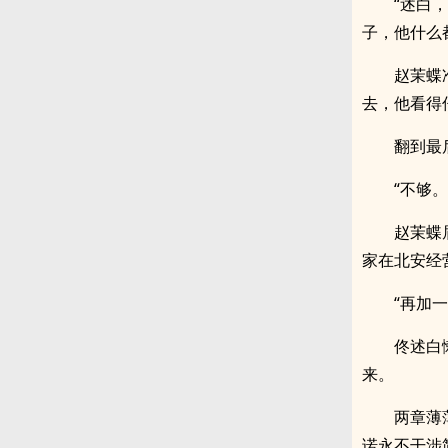
“述白
子，他什么
赵茉蝶
去，他看得
翻到最
“不够
赵茉蝶
家在北安经
“再加一
佟述白
来。
两章薄
诺永不干涉