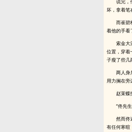
说完，
坏，拿着笔
而崔碧
着他的手看
索金大
位置，穿着
子瘦了些几
两人身
用力搁在旁
赵茉蝶
“佟先生
然而佟
有任何寒暄