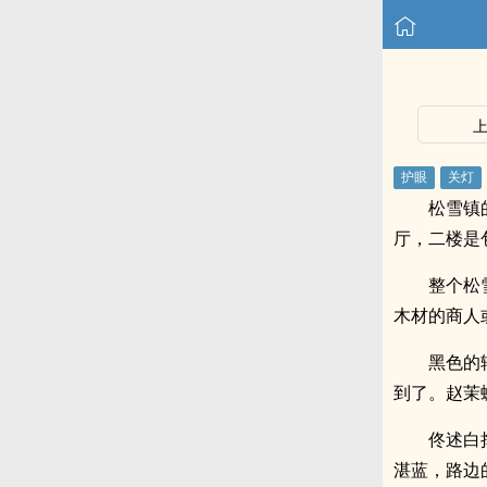
松雪镇
厅，二楼是
整个松
木材的商人
黑色的
到了。赵茉
佟述白
湛蓝，路边