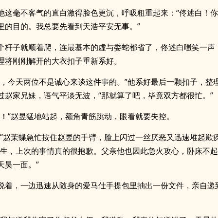
他这毫不客气的直白激得脸色更沉，呼吸粗重起来：“佟述白！
里的目的。我总要先看到天浩平安无事。”
个杆子就顺着爬，连最基本的虚与委蛇都省了，佟述白嗤笑一声
理将刚刚解开的大衣扣子重新系好。
子，今天两位不是诚心来谈这件事的。”他系好最后一颗扣子，整
过赵家兄妹，语气平淡无波，“那就算了吧，毕竟双方都很忙。”
—！”赵昱猛地站起，额角青筋跳动，眼看就要失控。
！”赵茉蝶急忙按住赵昱的手臂，脸上闪过一丝厌恶又迅速堆起歉
先生，上次的事情真的很抱歉。父亲他也因此急火攻心，卧床不
天昊一面。”
说着，一边迅速从随身的爱马仕手提包里抽出一份文件，亲自递