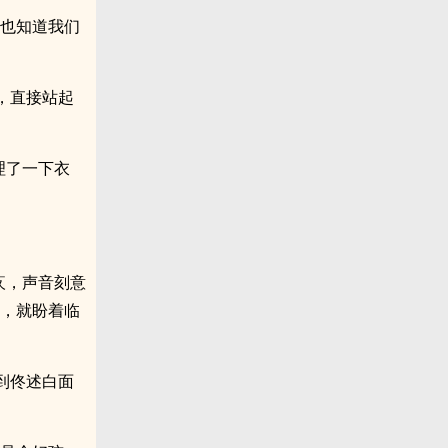
你也知道我们
，直接站起
理了一下衣
疚，声音刻意
起，就盼着临
到佟述白面