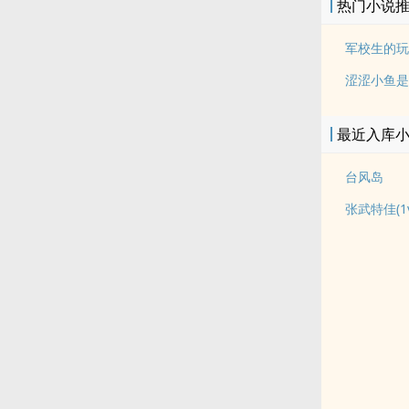
热门小说
军校生的玩
涩涩小鱼是
最近入库
台风岛
张武特佳(1v