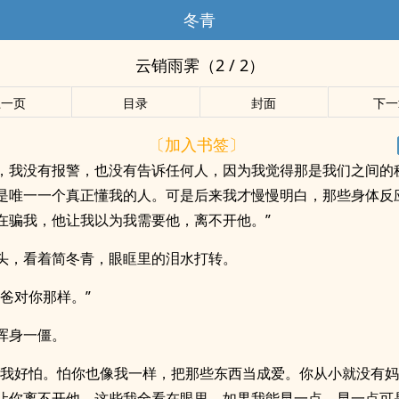
冬青
云销雨霁（2 / 2）
上一页
目录
封面
下一
〔加入书签〕
，我没有报警，也没有告诉任何人，因为我觉得那是我们之间的
是唯一一个真正懂我的人。可是后来我才慢慢明白，那些身体反
在骗我，他让我以为我需要他，离不开他。”
头，看着简冬青，眼眶里的泪水打转。
爸爸对你那样。”
浑身一僵。
，我好怕。怕你也像我一样，把那些东西当成爱。你从小就没有
让你离不开他。这些我全看在眼里，如果我能早一点，早一点可