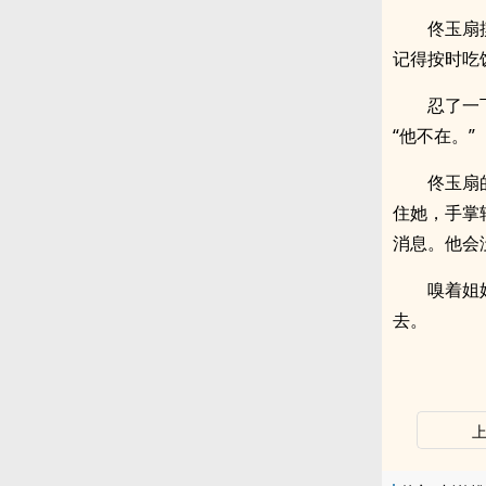
佟玉扇
记得按时吃
忍了一
“他不在。”
佟玉扇
住她，手掌
消息。他会
嗅着姐
去。