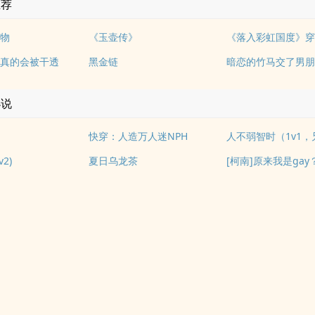
推荐
物
《玉壶传》
真的会被干透
黑金链
小说
快穿：人造万人迷NPH
人不弱智时（1v1，
2)
夏日乌龙茶
[柯南]原来我是gay