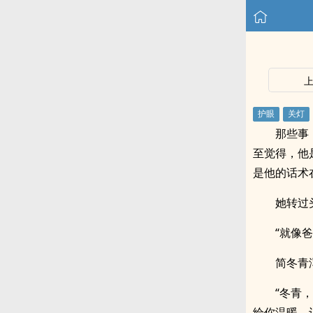
那些事
至觉得，他
是他的话术
她转过
“就像
简冬青
“冬青
给你温暖，