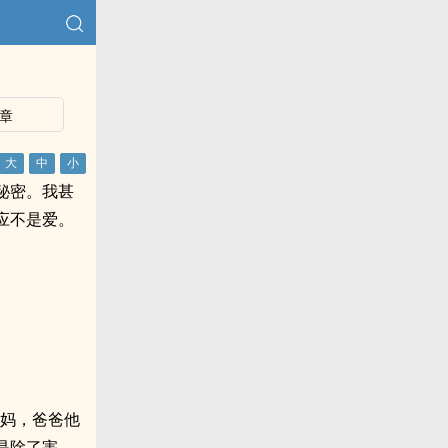
章
秘密。我甚
应不是爱。
妈妈，爸爸他
是除了害