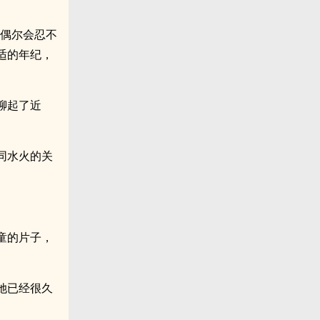
是偶尔会忍不
适的年纪，
聊起了近
同水火的关
童的片子，
她已经很久