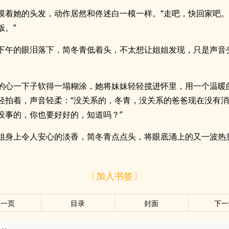
摸着她的头发，动作居然和佟述白一模一样。“走吧，快回家吧
饭。”
下午的眼泪落下，简冬青低着头，不太想让姐姐发现，只是声音
的心一下子软得一塌糊涂，她将妹妹轻轻揽进怀里，用一个温暖
轻拍着，声音轻柔：“没关系的，冬青，没关系的爸爸现在没有
没事的，你也要好好的，知道吗？”
姐身上令人安心的淡香，简冬青点点头，将眼底涌上的又一波热
〔加入书签〕
上一页
目录
封面
下一