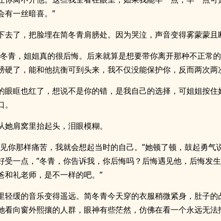
会有一丝暗喜。”
下去了，把脸埋在简冬青肩膀处。因为哭泣，声音变得雾蒙蒙且
起冬青，姐姐真的很后悔。后来就算是想要带你离开那种不正常
膀硬了，能和他抗衡可到头来，我不仅没能保护你，反而两次两
的眼眶也红了，想说不是你的错，是我自己的选择，可姐姐按住
口。
从她肩窝里抬起头，泪眼模糊。
看见你那样痛苦，我就会想起当时的自己。”她顿了顿，鼓起勇气
好受一点，”冬青，你告诉我，你后悔吗？后悔遇见他，后悔发
爸和礼老师，是不一样的吧。”
里轻缓的音乐变得遥远。简冬青今天穿的衣服稍微紧身，肚子的
她看向窗外熙攘的人群，眼神有些茫然，仿佛在看一个永远无法