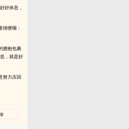
。好好休息，
变得哽咽：
的拥抱包裹
消息，就是好
意努力压回
章