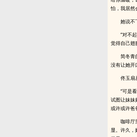
怕，我居然
她说不
“对不
觉得自己翅
简冬青
没有让她开
佟玉扇
“可是
试图让妹妹
或许或许爸
咖啡厅
显。许久，