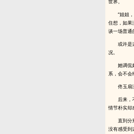
世界。
“姐姐
住想，如果
谈一场普通
或许是
况。
她调侃
系，会不会
佟玉扇
后来，
情节朴实却
直到分
没有感受到