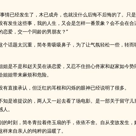
，事情已经发生了，木已成舟，也就没什么后悔不后悔的了。只
没有发生这些事，我的人生，又会是怎样一番景象？会不会在合
的恋爱，交一个同龄的男朋友？”
这个话题太沉重，简冬青吸吸鼻子，为了让气氛轻松一些，转而
姐姐是不是和赵天昊在谈恋爱，又忍不住担心佟家和赵家如今势
给姐姐带来麻烦和危险。
没有直接承认，但泛红的耳根和闪烁的眼神已经说明了很多。
不知是谁提议的，两人又一起去看了场电影。是一部关于留守儿
感人。
别的时刻，简冬青拉着佟玉扇的手，依依不舍。自从变故发生，
这样来自亲人的纯粹的温暖了。