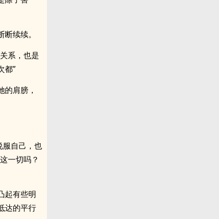
断断续续。
的关系，也是
次都”
她的肩膀，
说服自己，也
生这一切吗？
凸起有些明
抵达的平行