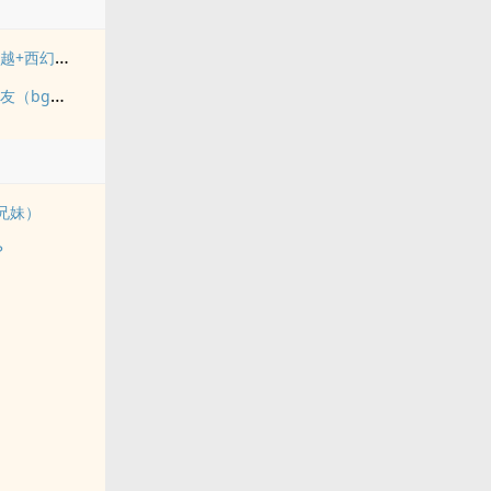
《落入彩虹国度》穿越+西幻+言情
暗恋的竹马交了男朋友（bg，弯掰直，1v2）
兄妹）
？