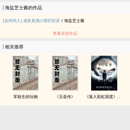
海盐芝士酱的作品
[名柯同人] 咸鱼真酒の摆烂职涯
/
海盐芝士酱
查看全部作品
相关推荐
军校生的玩物
《玉壶传》
《落入彩虹国度》穿越+西幻+言情