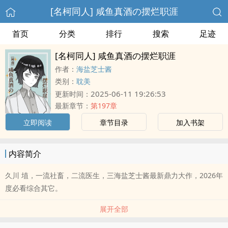
[名柯同人] 咸鱼真酒の摆烂职涯
首页
分类
排行
搜索
足迹
[名柯同人] 咸鱼真酒の摆烂职涯
作者：
海盐芝士酱
类别：
耽美
2025-06-11 19:26:53
更新时间：
最新章节：
第197章
立即阅读
章节目录
加入书架
内容简介
久川 埴，一流社畜，二流医生，三海盐芝士酱最新鼎力大作，2026年
度必看综合其它。
展开全部