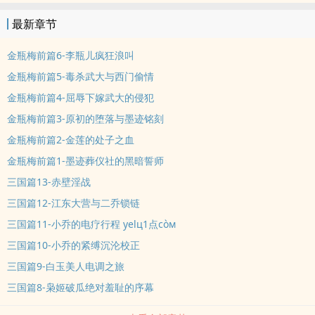
从。 欢迎来到这座图书馆，这裡是所有故事的最终禁区。
最新章节
金瓶梅前篇6-李瓶儿疯狂浪叫
金瓶梅前篇5-毒杀武大与西门偷情
金瓶梅前篇4-屈辱下嫁武大的侵犯
金瓶梅前篇3-原初的堕落与墨迹铭刻
金瓶梅前篇2-金莲的处子之血
金瓶梅前篇1-墨迹葬仪社的黑暗誓师
三国篇13-赤壁淫战
三国篇12-江东大营与二乔锁链
三国篇11-小乔的电疗行程 уelц1点còм
三国篇10-小乔的紧缚沉沦校正
三国篇9-白玉美人电调之旅
三国篇8-枭姬破瓜绝对羞耻的序幕