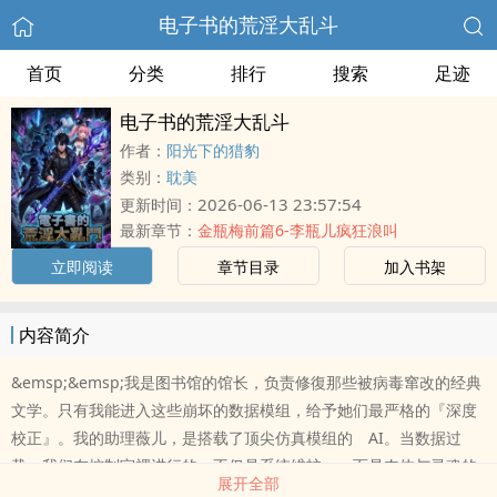
电子书的荒淫大乱斗
首页
分类
排行
搜索
足迹
电子书的荒淫大乱斗
作者：
阳光下的猎豹
类别：
耽美
2026-06-13 23:57:54
更新时间：
最新章节：
金瓶梅前篇6-李瓶儿疯狂浪叫
立即阅读
章节目录
加入书架
内容简介
&emsp;&emsp;我是图书馆的馆长，负责修復那些被病毒窜改的经典
文学。只有我能进入这些崩坏的数据模组，给予她们最严格的『深度
校正』。我的助理薇儿，是搭载了顶尖仿真模组的 AI。当数据过
载，我们在控制室裡进行的，不仅是系统维护， 而是肉体与灵魂的
展开全部
绝对同步与佔有。经典故事已被玷污，想拯救她们？先让她们学会服